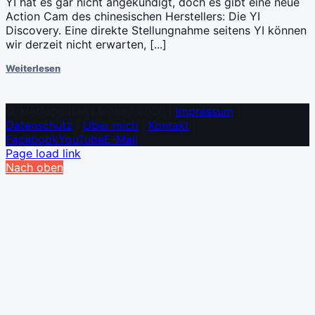
YI hat es gar nicht angekündigt, doch es gibt eine neue
Action Cam des chinesischen Herstellers: Die YI
Discovery. Eine direkte Stellungnahme seitens YI können
wir derzeit nicht erwarten, [...]
Weiterlesen
© Metropolitan Monkey 2026 |
Impressum
|
Datenschutz
|
Über mich
|
Kontakt
|
Facebook
YouTube
E-Mail
Page load link
Nach oben