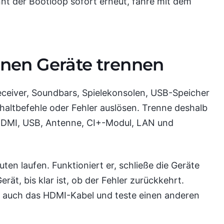
nnt der Bootloop sofort erneut, fahre mit dem
ernen Geräte trennen
eiver, Soundbars, Spielekonsolen, USB-Speicher
haltbefehle oder Fehler auslösen. Trenne deshalb
 HDMI, USB, Antenne, CI+-Modul, LAN und
ten laufen. Funktioniert er, schließe die Geräte
rät, bis klar ist, ob der Fehler zurückkehrt.
t auch das HDMI-Kabel und teste einen anderen