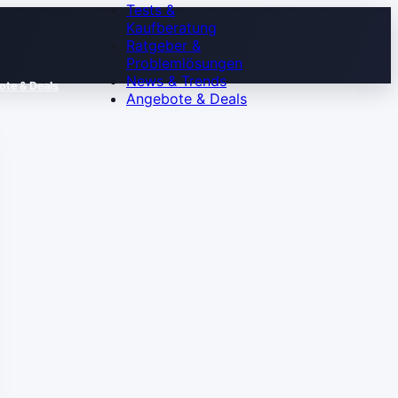
Tests &
Kaufberatung
Ratgeber &
Problemlösungen
News & Trends
te & Deals
Angebote & Deals