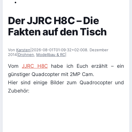
Der JJRC H8C – Die
Fakten auf den Tisch
Von
Karsten
|
2026-08-01T01:09:32+02:00
8. Dezember
2014
|
Drohnen
,
Modellbau & RC
|
Vom
JJRC H8C
habe ich Euch erzählt – ein
günstiger Quadcopter mit 2MP Cam.
Hier sind einige Bilder zum Quadrocopter und
Zubehör: