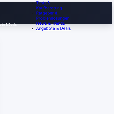
Tests &
Kaufberatung
Ratgeber &
Problemlösungen
News & Trends
te & Deals
Angebote & Deals