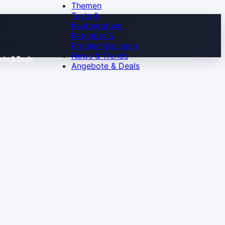
Themen
Tests &
Kaufberatung
Ratgeber &
Problemlösungen
News & Trends
te & Deals
Angebote & Deals