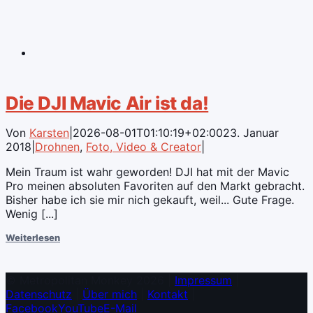
Die DJI Mavic Air ist da!
Von
Karsten
|
2026-08-01T01:10:19+02:00
23. Januar
2018
|
Drohnen
,
Foto, Video & Creator
|
Mein Traum ist wahr geworden! DJI hat mit der Mavic
Pro meinen absoluten Favoriten auf den Markt gebracht.
Bisher habe ich sie mir nich gekauft, weil... Gute Frage.
Wenig [...]
Weiterlesen
© Metropolitan Monkey 2026 |
Impressum
|
Datenschutz
|
Über mich
|
Kontakt
|
Facebook
YouTube
E-Mail