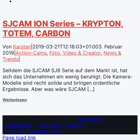
SJCAM ION Series – KRYPTON,
TOTEM, CARBON
Von
Karsten
|
2019-03-21T12:18:03+01:00
3. Februar
2019
|
Action-Cams
,
Foto, Video & Creator
,
News &
Trends
|
Seitdem die SJCAM SJ8 Serie auf dem Markt ist, hat
sich das Unternehmen ein wenig beruhigt. Die Kamera-
Modelle sind recht solide und bringen ordentliche
Ergebnisse. Aber was wäre SJCAM [...]
Weiterlesen
© Metropolitan Monkey 2026 |
Impressum
|
Datenschutz
|
Über mich
|
Kontakt
|
Facebook
YouTube
E-Mail
Page load link