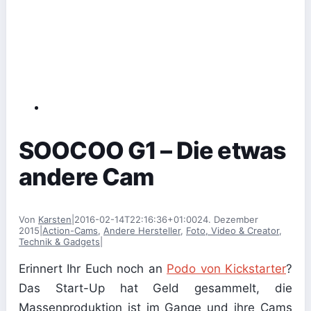
SOOCOO G1 – Die etwas
andere Cam
Von
Karsten
|
2016-02-14T22:16:36+01:00
24. Dezember
2015
|
Action-Cams
,
Andere Hersteller
,
Foto, Video & Creator
,
Technik & Gadgets
|
Erinnert Ihr Euch noch an
Podo von Kickstarter
?
Das Start-Up hat Geld gesammelt, die
Massenproduktion ist im Gange und ihre Cams