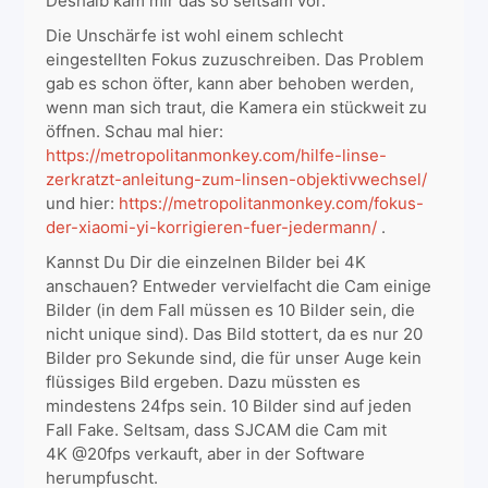
Deshalb kam mir das so seltsam vor.
Die Unschärfe ist wohl einem schlecht
eingestellten Fokus zuzuschreiben. Das Problem
gab es schon öfter, kann aber behoben werden,
wenn man sich traut, die Kamera ein stückweit zu
öffnen. Schau mal hier:
https://metropolitanmonkey.com/hilfe-linse-
zerkratzt-anleitung-zum-linsen-objektivwechsel/
und hier:
https://metropolitanmonkey.com/fokus-
der-xiaomi-yi-korrigieren-fuer-jedermann/
.
Kannst Du Dir die einzelnen Bilder bei 4K
anschauen? Entweder vervielfacht die Cam einige
Bilder (in dem Fall müssen es 10 Bilder sein, die
nicht unique sind). Das Bild stottert, da es nur 20
Bilder pro Sekunde sind, die für unser Auge kein
flüssiges Bild ergeben. Dazu müssten es
mindestens 24fps sein. 10 Bilder sind auf jeden
Fall Fake. Seltsam, dass SJCAM die Cam mit
4K @20fps verkauft, aber in der Software
herumpfuscht.