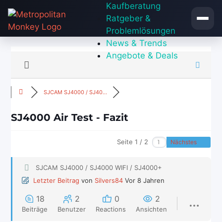
Zum
Kaufberatung
Inhalt
Ratgeber &
springen
Problemlösungen
News & Trends
Angebote & Deals
SJCAM SJ4000 / SJ40...
SJ4000 Air Test - Fazit
Seite 1 / 2
Nächstes
SJCAM SJ4000 / SJ4000 WIFI / SJ4000+
Letzter Beitrag
von
Silvers84
Vor 8 Jahren
18
2
0
2
Beiträge
Benutzer
Reactions
Ansichten