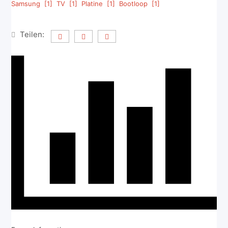
Samsung [1]
TV [1]
Platine [1]
Bootloop [1]
Teilen: