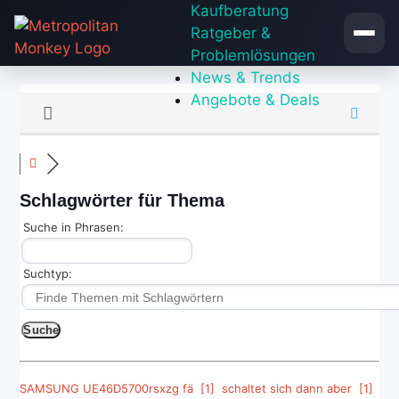
Zum
Kaufberatung
Inhalt
Ratgeber &
springen
Problemlösungen
News & Trends
Angebote & Deals
Schlagwörter für Thema
Suche in Phrasen:
Suchtyp:
SAMSUNG UE46D5700rsxzg fä [1]
schaltet sich dann aber [1]