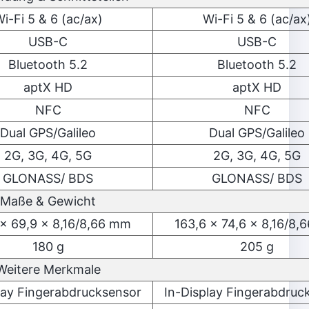
i-Fi 5 & 6 (ac/ax)
Wi-Fi 5 & 6 (ac/ax
USB-C
USB-C
Bluetooth 5.2
Bluetooth 5.2
aptX HD
aptX HD
NFC
NFC
Dual GPS/Galileo
Dual GPS/Galileo
2G, 3G, 4G, 5G
2G, 3G, 4G, 5G
GLONASS/ BDS
GLONASS/ BDS
Maße & Gewicht
 x 69,9 x 8,16/8,66 mm
163,6 x 74,6 x 8,16/8
180 g
205 g
Weitere Merkmale
lay Fingerabdrucksensor
In-Display Fingerabdruc