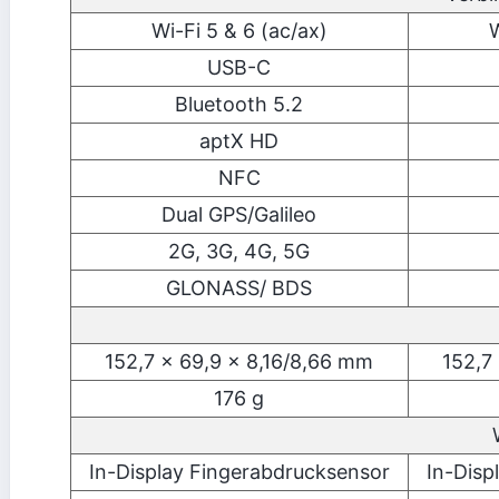
Wi-Fi 5 & 6 (ac/ax)
W
USB-C
Bluetooth 5.2
aptX HD
NFC
Dual GPS/Galileo
2G, 3G, 4G, 5G
GLONASS/ BDS
152,7 x 69,9 x 8,16/8,66 mm
152,7
176 g
In-Display Fingerabdrucksensor
In-Disp