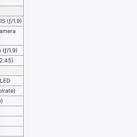
S (ƒ/1.9)
kamera
(ƒ/1.9)
2.45)
OLED
lrate)
e)
l