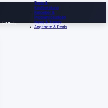
Tests &
Kaufberatung
Ratgeber &
Problemlösungen
News & Trends
te & Deals
Angebote & Deals