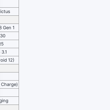
ictus
 Gen 1
730
R5
 3.1
roid 12)
r Charge)
ging