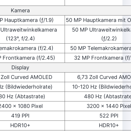
Kamera
P Hauptkamera (ƒ/1.9)
50 MP Hauptkamera mit OI
 Ultraweitwinkelkamera
50 MP Ultraweitwinkel
(123°, f/2.4)
(ƒ/2.2)
lemakrokamera (f/2.4)
50 MP Telemakrokamera 
 Frontkamera (f/2.45)
32 MP Frontkamera (f/
Display
 Zoll Curved AMOLED
6,73 Zoll Curved AM
z (Bildwiederholrate)
10-120 Hz (Bildwiederho
80 Hz (Abtastrate)
480 Hz (Abtastrat
2400 x 1080 Pixel
3200 x 1440 Pixe
419 PPI
522 PPI
HDR10+
HDR10+