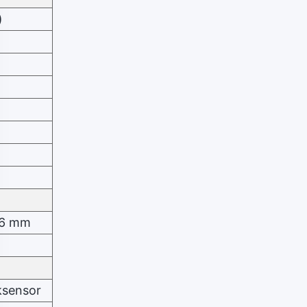
)
,66 mm
ksensor