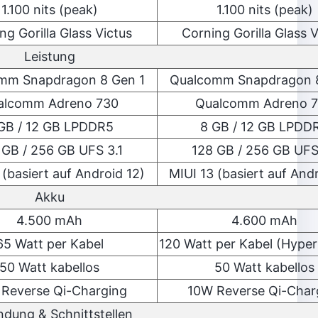
1.100 nits (peak)
1.100 nits (peak)
ng Gorilla Glass Victus
Corning Gorilla Glass V
Leistung
mm Snapdragon 8 Gen 1
Qualcomm Snapdragon 8
alcomm Adreno 730
Qualcomm Adreno 
GB / 12 GB LPDDR5
8 GB / 12 GB LPDD
 GB / 256 GB UFS 3.1
128 GB / 256 GB UFS
 (basiert auf Android 12)
MIUI 13 (basiert auf And
Akku
4.500 mAh
4.600 mAh
65 Watt per Kabel
120 Watt per Kabel (Hype
50 Watt kabellos
50 Watt kabellos
Reverse Qi-Charging
10W Reverse Qi-Char
ndung & Schnittstellen