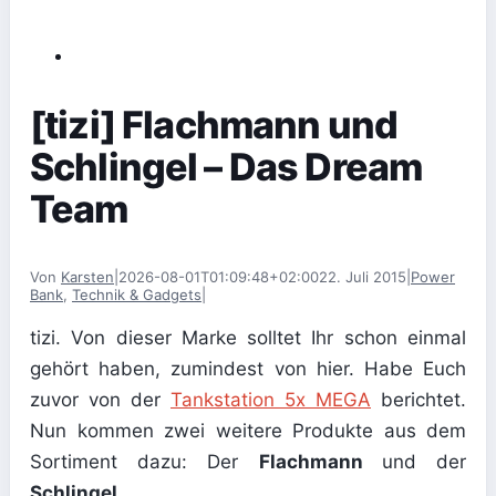
[tizi] Flachmann und
Schlingel – Das Dream
Team
Von
Karsten
|
2026-08-01T01:09:48+02:00
22. Juli 2015
|
Power
Bank
,
Technik & Gadgets
|
tizi. Von dieser Marke solltet Ihr schon einmal
gehört haben, zumindest von hier. Habe Euch
zuvor von der
Tankstation 5x MEGA
berichtet.
Nun kommen zwei weitere Produkte aus dem
Sortiment dazu: Der
Flachmann
und der
Schlingel
.