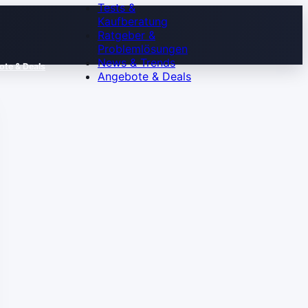
Tests &
Kaufberatung
Ratgeber &
Problemlösungen
News & Trends
te & Deals
Angebote & Deals