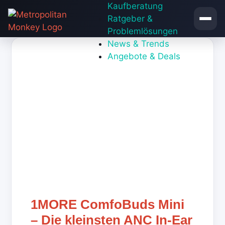
Zum
Kaufberatung
Inhalt
Ratgeber &
springen
Problemlösungen
News & Trends
Angebote & Deals
1MORE ComfoBuds Mini
– Die kleinsten ANC In-Ear