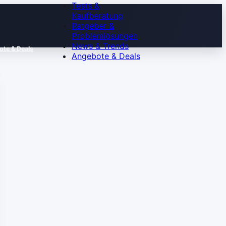
Tests &
Kaufberatung
Ratgeber &
Problemlösungen
News & Trends
te & Deals
Angebote & Deals