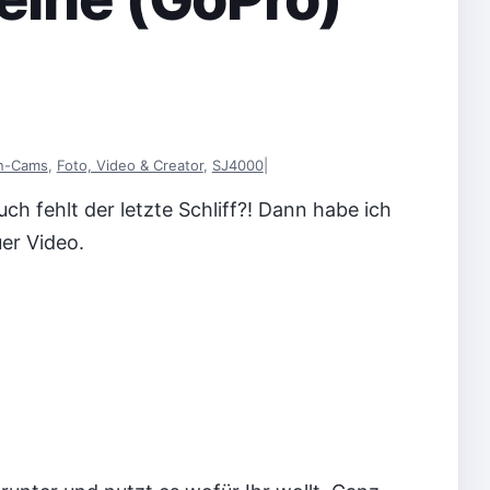
on-Cams
,
Foto, Video & Creator
,
SJ4000
|
ch fehlt der letzte Schliff?! Dann habe ich
uer Video.