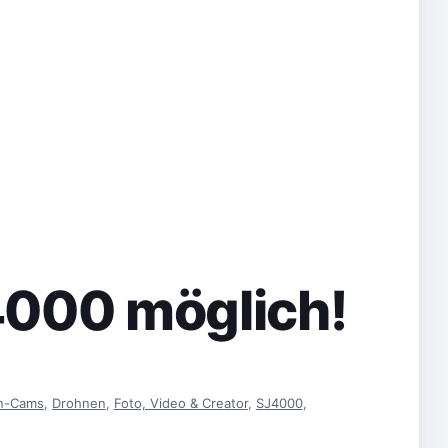
4000 möglich!
on-Cams
,
Drohnen
,
Foto, Video & Creator
,
SJ4000
,