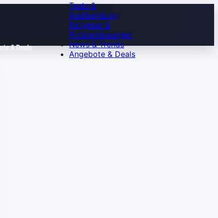
Tests &
Kaufberatung
Ratgeber &
Problemlösungen
News & Trends
te & Deals
Angebote & Deals