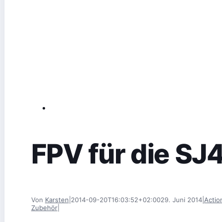
FPV für die SJ
Von
Karsten
|
2014-09-20T16:03:52+02:00
29. Juni 2014
|
Acti
Zubehör
|