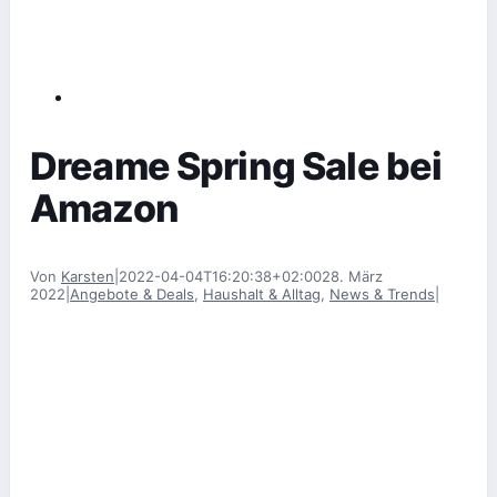
Dreame Spring Sale bei
Amazon
Von
Karsten
|
2022-04-04T16:20:38+02:00
28. März
2022
|
Angebote & Deals
,
Haushalt & Alltag
,
News & Trends
|