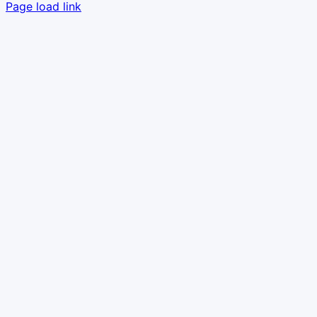
Facebook
YouTube
E-
Page load link
Mail
Nach
oben