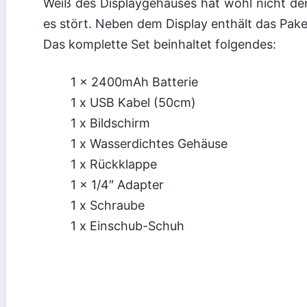
Weiß des Displaygehäuses hat wohl nicht den
es stört. Neben dem Display enthält das Pa
Das komplette Set beinhaltet folgendes:
1 x 2400mAh Batterie
1 x USB Kabel (50cm)
1 x Bildschirm
1 x Wasserdichtes Gehäuse
1 x Rückklappe
1 x 1/4″ Adapter
1 x Schraube
1 x Einschub-Schuh