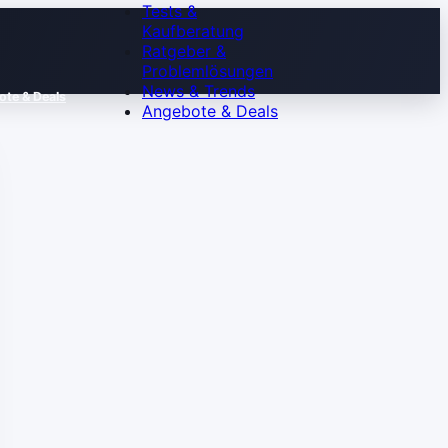
Tests &
Kaufberatung
Ratgeber &
Problemlösungen
News & Trends
te & Deals
Angebote & Deals