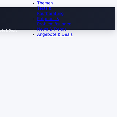
Themen
Tests &
Kaufberatung
Ratgeber &
Problemlösungen
News & Trends
te & Deals
Angebote & Deals