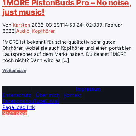
1MORE PistonBuds Pro – No noise,
just music!
Von
Karsten
|
2022-03-29T14:50:24+02:00
9. Februar
2022
|
Audio
,
Kopfhörer
|
1MORE ist bekannt für seine qualitativ sehr guten
Ohrhörer, wobei sie auch Kopfhörer und einen portablen
Lautsprecher auf dem Markt haben. Du kennst 1MORE
noch nicht? Dann wird es [...]
Weiterlesen
© Metropolitan Monkey 2026 |
Impressum
|
Datenschutz
|
Über mich
|
Kontakt
|
Facebook
YouTube
E-Mail
Page load link
Nach oben