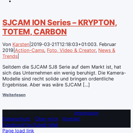
SJCAM ION Series – KRYPTON,
TOTEM, CARBON
Von
Karsten
|
2019-03-21T12:18:03+01:00
3. Februar
2019
|
Action-Cams
,
Foto, Video & Creator
,
News &
Trends
|
Seitdem die SJCAM SJ8 Serie auf dem Markt ist, hat
sich das Unternehmen ein wenig beruhigt. Die Kamera-
Modelle sind recht solide und bringen ordentliche
Ergebnisse. Aber was wäre SJCAM [...]
Weiterlesen
© Metropolitan Monkey 2026 |
Impressum
|
Datenschutz
|
Über mich
|
Kontakt
|
Facebook
YouTube
E-Mail
Page load link