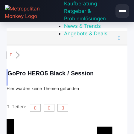
Zum
Kaufberatung
Inhalt
Ratgeber &
springen
Problemlösungen
News & Trends
Angebote & Deals
GoPro HERO5 Black / Session
Hier wurden keine Themen gefunden
Teilen: