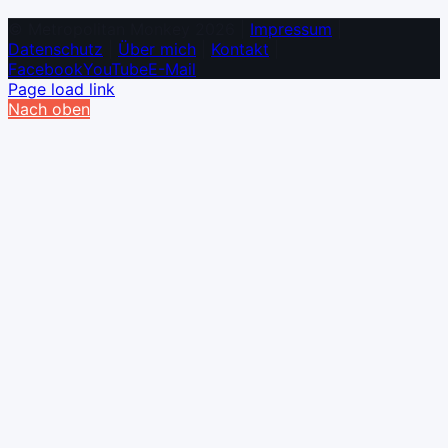
© Metropolitan Monkey 2026 |
Impressum
|
Datenschutz
|
Über mich
|
Kontakt
|
Facebook
YouTube
E-Mail
Page load link
Nach oben