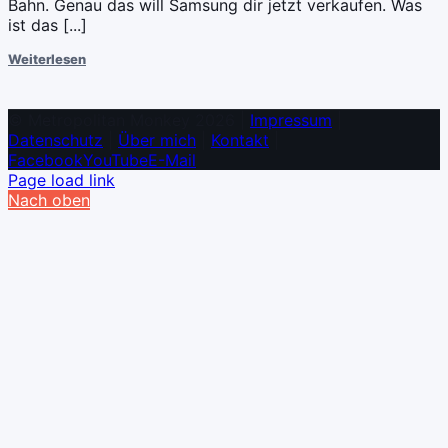
Bahn. Genau das will Samsung dir jetzt verkaufen. Was
ist das [...]
Weiterlesen
© Metropolitan Monkey 2026 |
Impressum
|
Datenschutz
|
Über mich
|
Kontakt
|
Facebook
YouTube
E-Mail
Page load link
Nach oben