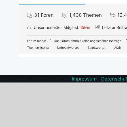
31
Foren
1,438
Themen
12.4
Unser neuestes Mitglied:
Silvie
Letzter Beitr
Forum Icons:
Das Forum enthält keine ungelesenen Beiträge
Themen-Icons:
Unbeantwortet
Beantwortet
Aktiv
© Metropolitan Monkey 2026 |
Impressum
|
Datenschu
Facebook
YouTube
E-
Mail