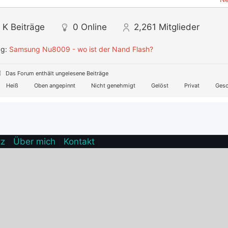
 K
Beiträge
0
Online
2,261
Mitglieder
ag:
Samsung Nu8009 - wo ist der Nand Flash?
Das Forum enthält ungelesene Beiträge
Heiß
Oben angepinnt
Nicht genehmigt
Gelöst
Privat
Gesc
tz
|
Über mich
|
Kontakt
|