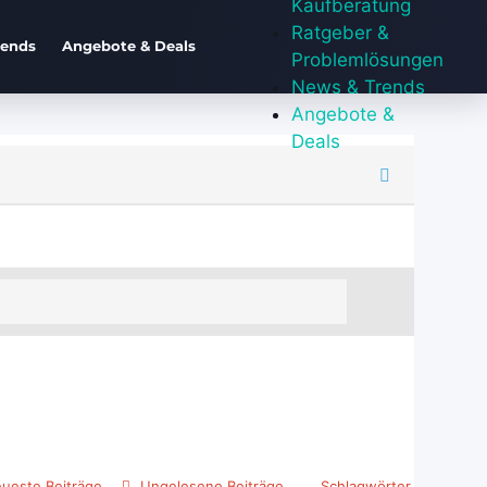
Kaufberatung
Ratgeber &
rends
Angebote & Deals
Problemlösungen
News & Trends
Angebote &
Deals
ueste Beiträge
Ungelesene Beiträge
Schlagwörter