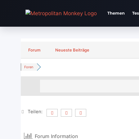
Zum
Inhalt
Themen
Te
springen
Forum
Neueste Beiträge
Foren
Teilen:
Forum Information