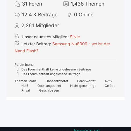
31
Foren
1,438
Themen
12.4 K
Beiträge
0
Online
2,261
Mitglieder
Unser neuestes Mitglied:
Silvie
Letzter Beitrag:
Samsung Nu8009 - wo ist der
Nand Flash?
Forum Icons:
Das Forum enthält keine ungelesenen Beiträge
Das Forum enthält ungelesene Beiträge
Themen-Icons:
Unbeantwortet
Beantwortet
Aktiv
Heiß
Oben angepinnt
Nicht genehmigt
Gelöst
Privat
Geschlossen
© Metropolitan Monkey 2026 |
Impressum
|