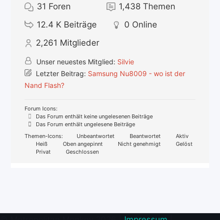
31
Foren
1,438
Themen
12.4 K
Beiträge
0
Online
2,261
Mitglieder
Unser neuestes Mitglied:
Silvie
Letzter Beitrag:
Samsung Nu8009 - wo ist der
Nand Flash?
Forum Icons:
Das Forum enthält keine ungelesenen Beiträge
Das Forum enthält ungelesene Beiträge
Themen-Icons:
Unbeantwortet
Beantwortet
Aktiv
Heiß
Oben angepinnt
Nicht genehmigt
Gelöst
Privat
Geschlossen
© Metropolitan Monkey 2026 |
Impressum
|