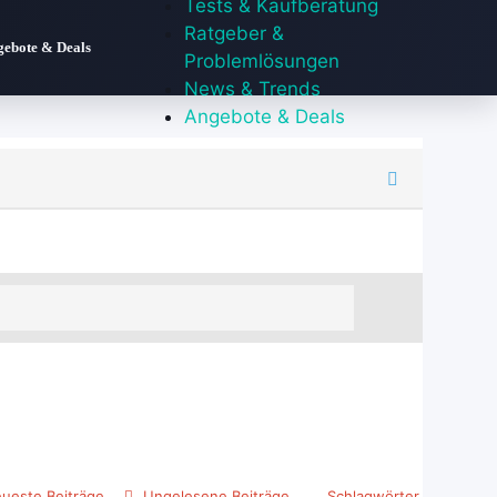
Tests & Kaufberatung
Ratgeber &
gebote & Deals
Problemlösungen
News & Trends
Angebote & Deals
ueste Beiträge
Ungelesene Beiträge
Schlagwörter