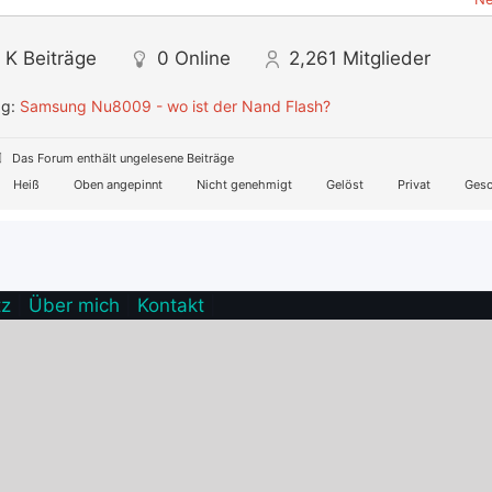
 K
Beiträge
0
Online
2,261
Mitglieder
ag:
Samsung Nu8009 - wo ist der Nand Flash?
Das Forum enthält ungelesene Beiträge
Heiß
Oben angepinnt
Nicht genehmigt
Gelöst
Privat
Gesc
tz
|
Über mich
|
Kontakt
|