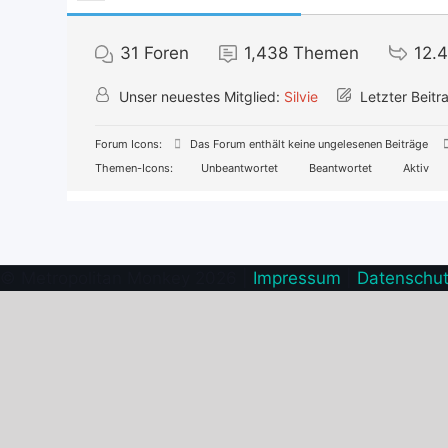
31
Foren
1,438
Themen
12.4
Unser neuestes Mitglied:
Silvie
Letzter Beitr
Forum Icons:
Das Forum enthält keine ungelesenen Beiträge
Themen-Icons:
Unbeantwortet
Beantwortet
Aktiv
© Metropolitan Monkey 2026 |
Impressum
|
Datenschu
Facebook
YouTube
E-
Mail